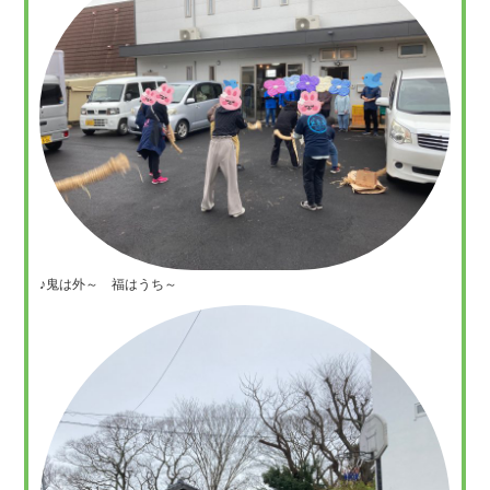
♪鬼は外～ 福はうち～