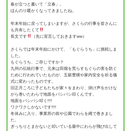
春が立つと書いて「立春」。
ほんのり暖かくなってきましたね。
年末年始に戻ってしまいますが、さくらの行事を皆さんに
も共有したくて
長文です
（先に宣言しておきますww）
さくらでは年末年始にかけて、「もぐらうち」に挑戦しま
した。
もぐらうち、ご存じですか？
九州の伝統行事で、元来は田畑を荒らすもぐらの害を防ぐ
ために行われていたものが、五穀豊穣や家内安全を祈る儀
式に変わったものです。
旧正月ころに子どもたちが家々をまわり、掛け声をかけな
がら巻いたわらで地面をバシバシ叩くんです。
地面をバシバシ叩く!!!!
ワクワクしかないです!!!!
冬休みに入り、事業所の前や公園でわらを縄で巻きまし
た。
ぎっちりとまかないと叩いている最中にわらが飛び出して