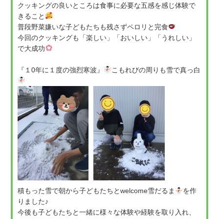
クッキングの良いところは食事に必要な五感を感じ体験で
きること
普段野菜嫌いな子どもたちも残さずペロリと完食
今回のクッキングも「楽しい」「おいしい」「うれしい」
で大成功
『１0年に１度の強烈寒波』
こもれびの周りも雪で真っ白
積もった雪で朝から子どもたちとwelcome雪だるま
を作
りました♪
今後も子どもたちと一緒に様々な体験や経験を取り入れ、