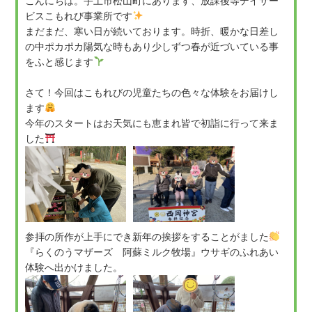
こんにちは。宇土市松山町にあります、放課後等デイサー
ビスこもれび事業所です
まだまだ、寒い日が続いております。時折、暖かな日差し
の中ポカポカ陽気な時もあり少しずつ春が近づいている事
をふと感じます
さて！今回はこもれびの児童たちの色々な体験をお届けし
ます
今年のスタートはお天気にも恵まれ皆で初詣に行って来ま
した
参拝の所作が上手にでき新年の挨拶をすることがました
『らくのうマザーズ 阿蘇ミルク牧場』ウサギのふれあい
体験へ出かけました。